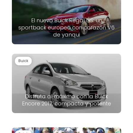
El nuevo Buick Regal GS: un
sportback europeo con corazón V6
de yanqui
Buick
Disfruta al máximo con la Buick
Encore 2017: compacta y potente