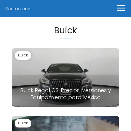
Meximotores
Buick
Buick
Buick Regal GS: Precios, Versiones y
Equipamiento para México
Buick