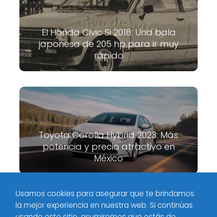
El Honda Civic Si 2018: Una bala
japonesa de 205 hp para ir muy
rápido
Toyota Corolla Hybrid 2023: Más
potencia y precio atractivo en
México
Usamos cookies para asegurar que te brindamos
la mejor experiencia en nuestra web. Si continúas
Meximotores
Industria
El Jaguar F-Type 2020 se renueva con
usando este sitio, asumiremos que estás de