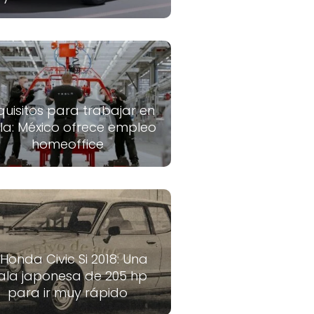
quisitos para trabajar en
la: México ofrece empleo
homeoffice
 Honda Civic Si 2018: Una
ala japonesa de 205 hp
para ir muy rápido