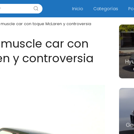
Inicio
Categorías
Po
l muscle car con toque McLaren y controversia
l muscle car con
n y controversia
Hyu
Ge