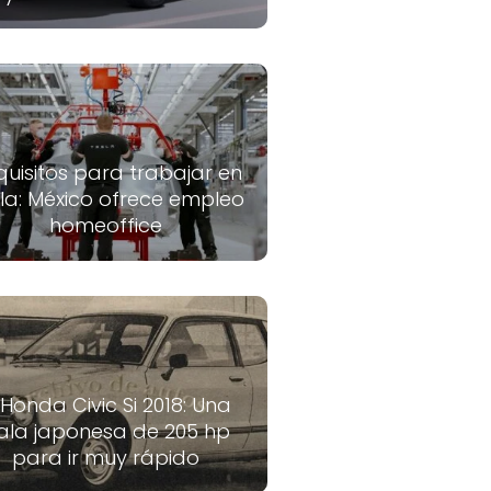
quisitos para trabajar en
la: México ofrece empleo
homeoffice
 Honda Civic Si 2018: Una
ala japonesa de 205 hp
para ir muy rápido