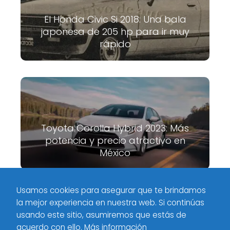
El Honda Civic Si 2018: Una bala
japonesa de 205 hp para ir muy
rápido
Toyota Corolla Hybrid 2023: Más
potencia y precio atractivo en
México
Usamos cookies para asegurar que te brindamos
la mejor experiencia en nuestra web. Si continúas
Meximotores
Volkswagen
Volkswagen T-Roc: La B-SUV
usando este sitio, asumiremos que estás de
colorida y tecnológica a buen precio
acuerdo con ello.
Más información