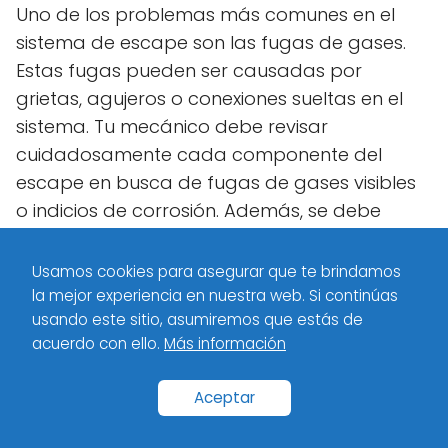
Uno de los problemas más comunes en el
sistema de escape son las fugas de gases.
Estas fugas pueden ser causadas por
grietas, agujeros o conexiones sueltas en el
sistema. Tu mecánico debe revisar
cuidadosamente cada componente del
escape en busca de fugas de gases visibles
o indicios de corrosión. Además, se debe
comprobar que todos los elementos del
sistema de escape estén debidamente
Usamos cookies para asegurar que te brindamos
conectados y sellados.
la mejor experiencia en nuestra web. Si continúas
usando este sitio, asumiremos que estás de
acuerdo con ello.
Más información
Comprobación de ruidos
anormales
Aceptar
Además de verificar las fugas de gases, es