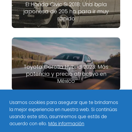
El Honda Civic Si 2018: Una bala
japonesa de 205 hp para ir muy
rápido
Toyota Corolla Hybrid 2023: Más
potencia y precio atractivo en
México
Usamos cookies para asegurar que te brindamos
la mejor experiencia en nuestra web. Si continúas
Meximotores
Industria
Configuradores en línea de autos:
usando este sitio, asumiremos que estás de
personaliza tu vehículo a tu gusto
acuerdo con ello.
Más información