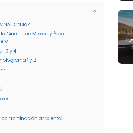
y No Circula?
 la Ciudad de México y Área
To
rero
n 3 y 4
holograma 1 y 2
lar
l
oles
la contaminación ambiental