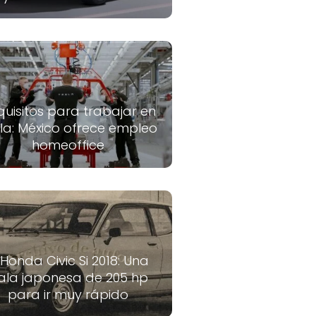
quisitos para trabajar en
la: México ofrece empleo
homeoffice
 Honda Civic Si 2018: Una
ala japonesa de 205 hp
para ir muy rápido