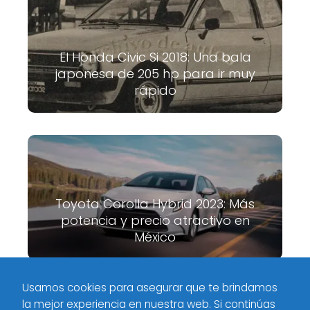
El Honda Civic Si 2018: Una bala
japonesa de 205 hp para ir muy
rápido
Toyota Corolla Hybrid 2023: Más
potencia y precio atractivo en
México
Usamos cookies para asegurar que te brindamos
la mejor experiencia en nuestra web. Si continúas
Meximotores
Tag
Lo que debes saber sobre el Chevrolet