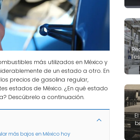
Re
Tes
ombustibles más utilizados en México y
siderablemente de un estado a otro. En
los precios de gasolina regular,
ntes estados de México. ¿En qué estado
a? Descúbrelo a continuación.
El
b
ular más bajos en México hoy