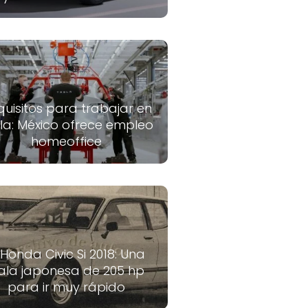
quisitos para trabajar en
la: México ofrece empleo
homeoffice
 Honda Civic Si 2018: Una
ala japonesa de 205 hp
para ir muy rápido