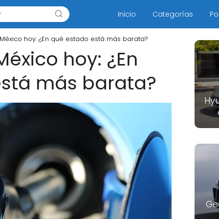
Inicio
Categorías
Po
México hoy: ¿En qué estado está más barata?
México hoy: ¿En
está más barata?
Hyu
Ge