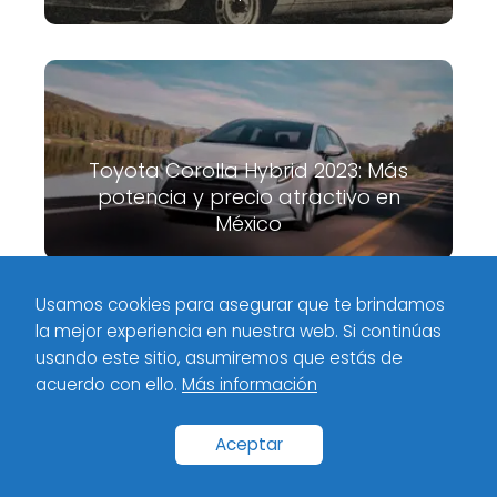
Toyota Corolla Hybrid 2023: Más
potencia y precio atractivo en
México
Usamos cookies para asegurar que te brindamos
la mejor experiencia en nuestra web. Si continúas
Meximotores
Industria
Ford GT 2020: Descubre sus
usando este sitio, asumiremos que estás de
características, fotos y detalles
acuerdo con ello.
Más información
Inicio
Categorías
Políticas de privacidad
Contacto
Aceptar