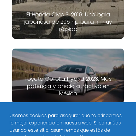
El Honda Civic Si 2018: Una bala
japonesa de 205 hp para ir muy
rápido
Toyota Corolla Hybrid 2023: Más
potencia y precio atractivo en
México
Usamos cookies para asegurar que te brindamos
la mejor experiencia en nuestra web. Si continúas
Meximotores
Jeep
Llegada confirmada: Jeep Grand
usando este sitio, asumiremos que estás de
Cherokee Hellcat