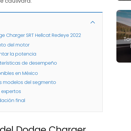
e cautivará.
ge Charger SRT Hellcat Redeye 2022
To
nto del motor
tar la potencia
terísticas de desempeño
onibles en México
s modelos del segmento
 expertos
ación final
 del Dodge Charger