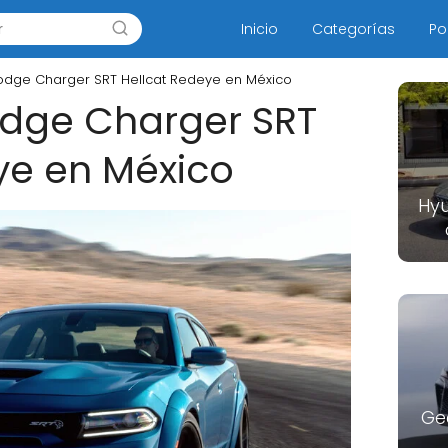
Inicio
Categorías
Po
Dodge Charger SRT Hellcat Redeye en México
odge Charger SRT
ye en México
Hyu
Ge