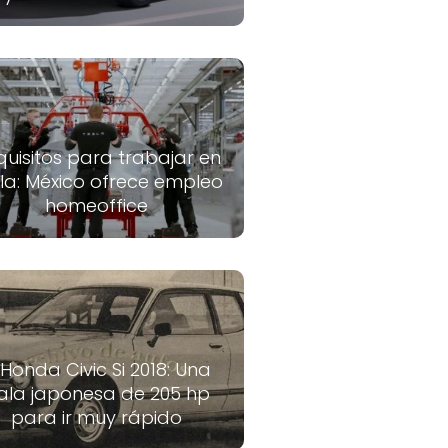
quisitos para trabajar en
la: México ofrece empleo
homeoffice
 Honda Civic Si 2018: Una
ala japonesa de 205 hp
para ir muy rápido