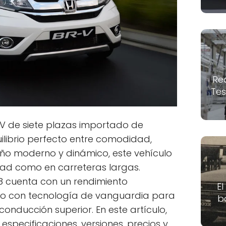
Re
Tes
UV de siete plazas importado de
ilibrio perfecto entre comodidad,
seño moderno y dinámico, este vehículo
dad como en carreteras largas.
8 cuenta con un rendimiento
El
do con tecnología de vanguardia para
b
conducción superior. En este artículo,
especificaciones, versiones, precios y