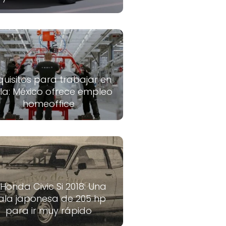
quisitos para trabajar en
la: México ofrece empleo
homeoffice
 Honda Civic Si 2018: Una
ala japonesa de 205 hp
para ir muy rápido