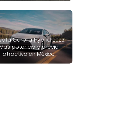
yota Corolla Hybrid 2023:
Más potencia y precio
atractivo en México