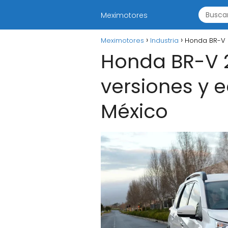
Meximotores
Meximotores
Industria
Honda BR-V 2
Honda BR-V 2
versiones y 
México