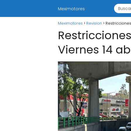
Meximotores
Meximotores
Revision
Restriccione
Restriccione
Viernes 14 ab