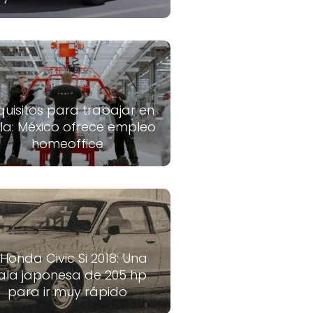
quisitos para trabajar en
la: México ofrece empleo
homeoffice
 Honda Civic Si 2018: Una
ala japonesa de 205 hp
para ir muy rápido