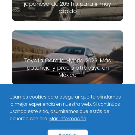
japonesa de 205 hp para ir muy
rápido
Toyota Corolla Hybrid 2023: Más
potencia y precio atractivo en
México
Usamos cookies para asegurar que te brindamos
la mejor experiencia en nuestra web. Si continúas
Meximotores
Industria
Restricción de circulación de autos en
usando este sitio, asumiremos que estás de
CDMX el 3 de mayo
acuerdo con ello.
Más información
Inicio
Categorías
Políticas de privacidad
Contacto
Aceptar