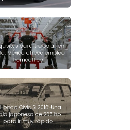
quisitos para trabajar en
la: México ofrece empleo
homeoffice
 Honda Civic Si 2018: Una
ala japonesa de 205 hp
para ir muy rápido