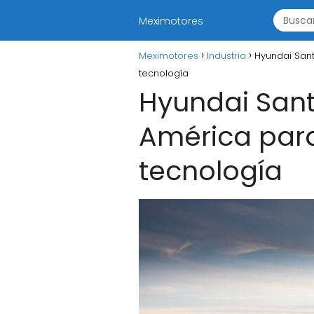
Meximotores
Meximotores
Industria
Hyundai Sant
tecnología
Hyundai Sant
América par
tecnología