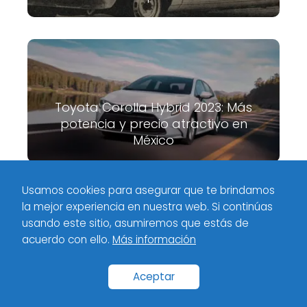
Toyota Corolla Hybrid 2023: Más
potencia y precio atractivo en
México
Usamos cookies para asegurar que te brindamos
la mejor experiencia en nuestra web. Si continúas
Meximotores
Tecnologia
Diferencia entre inyección
usando este sitio, asumiremos que estás de
multipunto y monopunto
acuerdo con ello.
Más información
Inicio
Categorías
Políticas de privacidad
Contacto
Aceptar