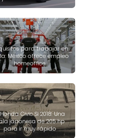
quisitos para trabajar en
la: México ofrece empleo
homeoffice
 Honda Civic Si 2018: Una
ala japonesa de 205 hp
para ir muy rápido