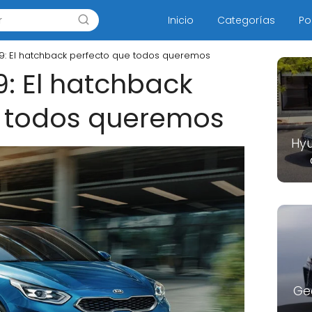
Inicio
Categorías
Po
9: El hatchback perfecto que todos queremos
9: El hatchback
e todos queremos
Hyu
Ge