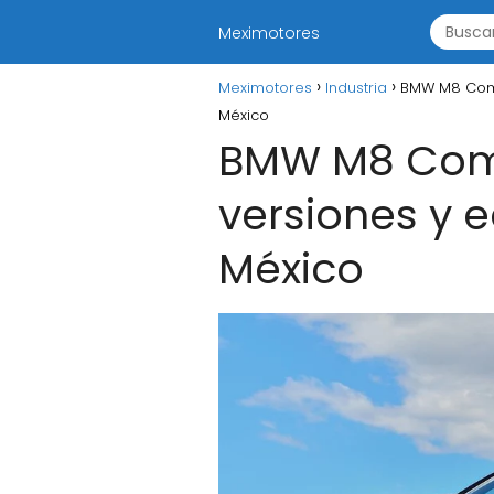
Meximotores
Meximotores
Industria
BMW M8 Compe
México
BMW M8 Compe
versiones y 
México