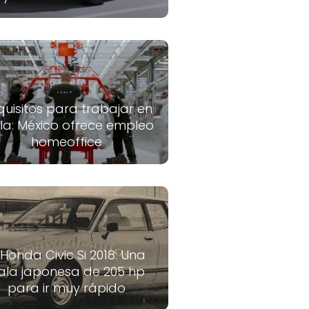
quisitos para trabajar en
la: México ofrece empleo
homeoffice
 Honda Civic Si 2018: Una
ala japonesa de 205 hp
para ir muy rápido