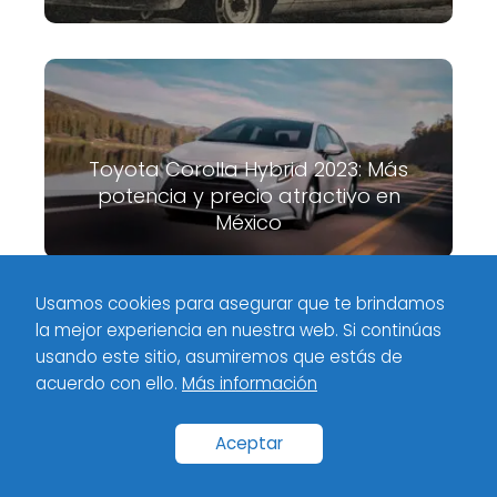
Toyota Corolla Hybrid 2023: Más
potencia y precio atractivo en
México
Usamos cookies para asegurar que te brindamos
la mejor experiencia en nuestra web. Si continúas
Meximotores
Industria
Mercedes-Maybach GLS 600: lujo
usando este sitio, asumiremos que estás de
exótico en México
acuerdo con ello.
Más información
Inicio
Categorías
Políticas de privacidad
Contacto
Aceptar