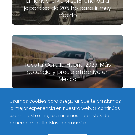
El Honda Civic Si 2018: Una bala
japonesa de 205 hp para ir muy
rápido
Toyota Corolla Hybrid 2023: Más
potencia y precio atractivo en
México
Usamos cookies para asegurar que te brindamos
la mejor experiencia en nuestra web. Si continúas
Meximotores
Industria
¡Conoce los precios de las versiones
usando este sitio, asumiremos que estás de
2022 de MINI Cooper en México!
acuerdo con ello.
Más información
Inicio
Categorías
Políticas de privacidad
Contacto