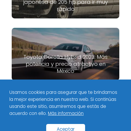
japonesa de 205 hp para ir muy
rápido
Toyota Corolla Hybrid 2023: Más
potencia y precio atractivo en
México
Usamos cookies para asegurar que te brindamos
la mejor experiencia en nuestra web. Si continúas
Meximotores
Industria
El Mustang Giugiaro Concept: fusión
usando este sitio, asumiremos que estás de
europea y el icónico pony car
acuerdo con ello.
Más información
Inicio
Categorías
Políticas de privacidad
Contacto
Aceptar