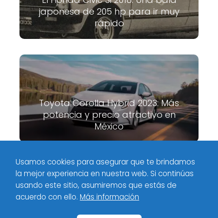
japonesa de 205 hp para ir muy
rápido
Toyota Corolla Hybrid 2023: Más
potencia y precio atractivo en
México
Usamos cookies para asegurar que te brindamos
la mejor experiencia en nuestra web. Si continúas
Meximotores
Industria
Comparativa Nissan Versa 2023 vs.
usando este sitio, asumiremos que estás de
Competencia en México
acuerdo con ello.
Más información
Inicio
Categorías
Políticas de privacidad
Contacto