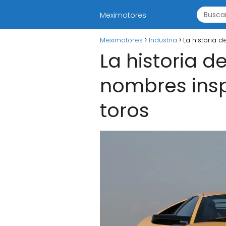
Meximotores
Meximotores
Industria
La historia 
La historia d
nombres insp
toros