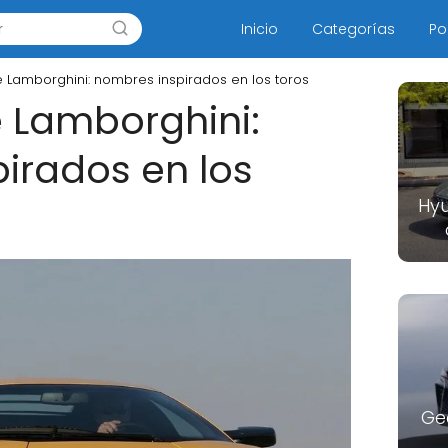
Inicio
Categorías
Po
de Lamborghini: nombres inspirados en los toros
e Lamborghini:
irados en los
Hyu
Ge