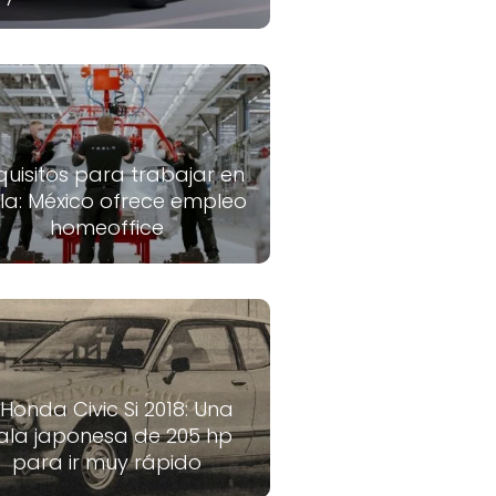
quisitos para trabajar en
la: México ofrece empleo
homeoffice
 Honda Civic Si 2018: Una
ala japonesa de 205 hp
para ir muy rápido