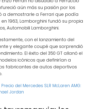
Enzo Ferrari no disuadió a Ferruccio
enfureció aún más su pasión por los
ó a demostrarle a Ferrari que podía
 en 1963, Lamborghini fundó su propia
s, Automobili Lamborghini.
tamente, con el lanzamiento del
ente y elegante coupé que sorprendió
dimiento. El éxito del 350 GT allanó el
odelos icónicos que definirían a
s fabricantes de autos deportivos
.
:
Precio del Mercedes SLR McLaren AMG:
hael Jordan