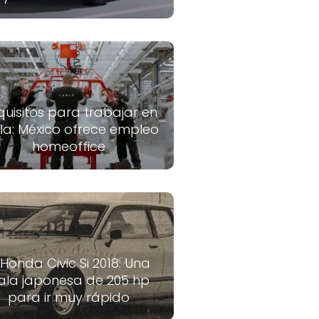
quisitos para trabajar en
la: México ofrece empleo
homeoffice
 Honda Civic Si 2018: Una
ala japonesa de 205 hp
para ir muy rápido