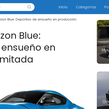
Inicio
Categorías
Po
izon Blue: Deportivo de ensueño en producción
zon Blue:
 ensueño en
Hyu
imitada
Ge