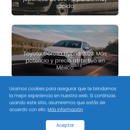
rápido
Toyota Corolla Hybrid 2023: Más
potencia y precio atractivo en
México
Usamos cookies para asegurar que te brindamos
la mejor experiencia en nuestra web. Si continúas
Meximotores
Industria
Terrain 2022: Llegan nuevas versiones y
usando este sitio, asumiremos que estás de
motorización turbo a México
acuerdo con ello.
Más información
Inicio
Categorías
Políticas de privacidad
Contacto
Aceptar