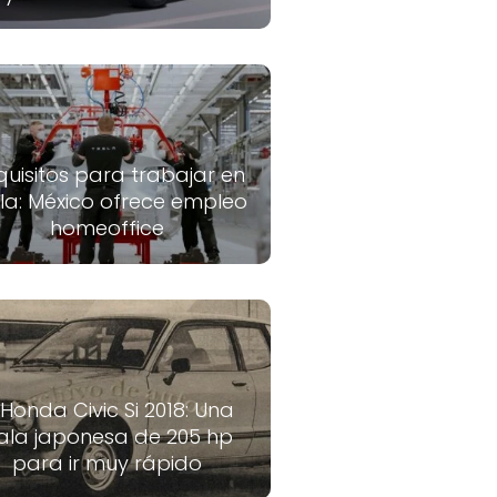
quisitos para trabajar en
la: México ofrece empleo
homeoffice
 Honda Civic Si 2018: Una
ala japonesa de 205 hp
para ir muy rápido