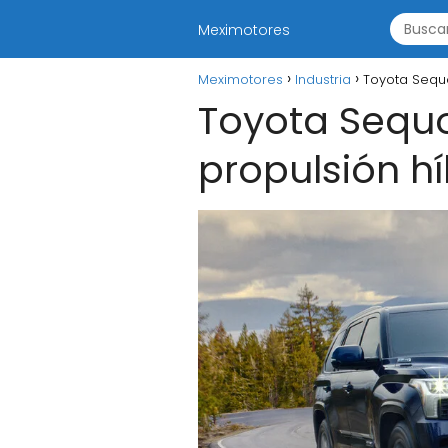
Meximotores
Meximotores
Industria
Toyota Sequo
Toyota Sequo
propulsión h