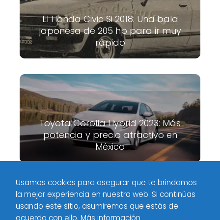
El Honda Civic Si 2018: Una bala
japonesa de 205 hp para ir muy
rápido
Toyota Corolla Hybrid 2023: Más
potencia y precio atractivo en
México
Usamos cookies para asegurar que te brindamos
la mejor experiencia en nuestra web. Si continúas
Meximotores
Industria
Versiones del Volkswagen Polo 2019
usando este sitio, asumiremos que estás de
que llegará a México el próximo año
acuerdo con ello.
Más información