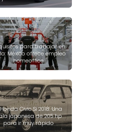
quisitos para trabajar en
la: México ofrece empleo
homeoffice
 Honda Civic Si 2018: Una
ala japonesa de 205 hp
para ir muy rápido