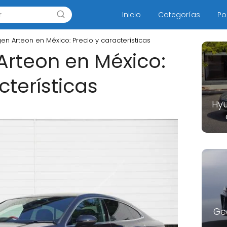
Inicio
Categorías
Po
n Arteon en México: Precio y características
rteon en México:
cterísticas
Hyu
Ge