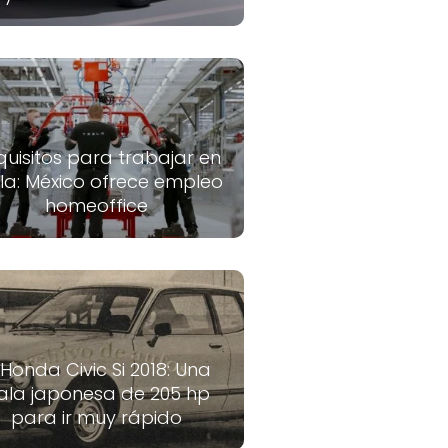
quisitos para trabajar en
la: México ofrece empleo
homeoffice
 Honda Civic Si 2018: Una
ala japonesa de 205 hp
para ir muy rápido