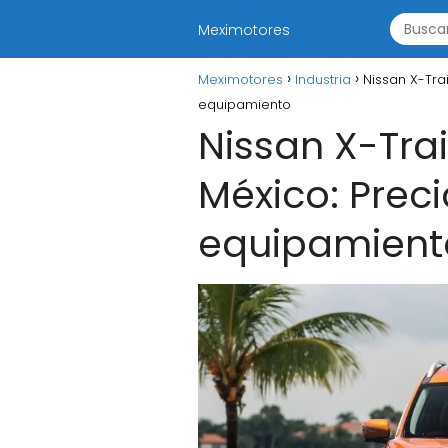
Meximotores
Meximotores
Industria
Nissan X-Trai
equipamiento
Nissan X-Trai
México: Preci
equipamient