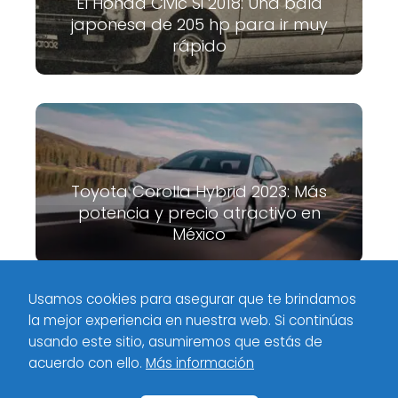
El Honda Civic Si 2018: Una bala
japonesa de 205 hp para ir muy
rápido
Toyota Corolla Hybrid 2023: Más
potencia y precio atractivo en
México
Usamos cookies para asegurar que te brindamos
la mejor experiencia en nuestra web. Si continúas
Meximotores
Tag
Ford Puma llega a México: ¡Motorpasión te
usando este sitio, asumiremos que estás de
cuenta todo!
acuerdo con ello.
Más información
Inicio
Categorías
Políticas de privacidad
Contacto