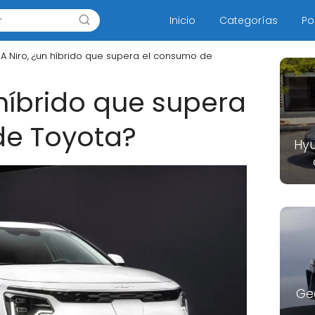
Inicio
Categorías
Po
IA Niro, ¿un híbrido que supera el consumo de
 híbrido que supera
de Toyota?
Hyu
Ge