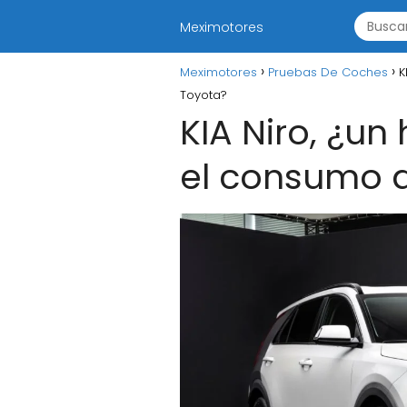
Meximotores
Meximotores
Pruebas De Coches
K
Toyota?
KIA Niro, ¿un
el consumo 