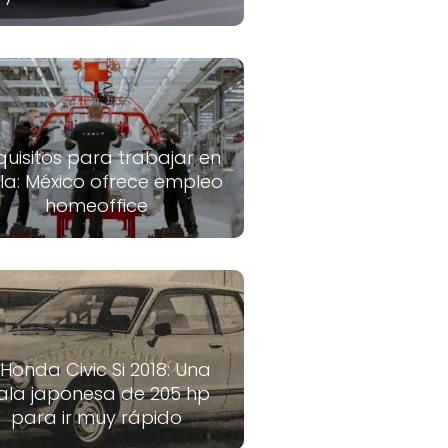
quisitos para trabajar en
la: México ofrece empleo
homeoffice
 Honda Civic Si 2018: Una
ala japonesa de 205 hp
para ir muy rápido