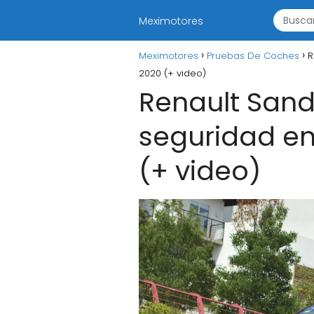
Meximotores
Meximotores
Pruebas De Coches
R
2020 (+ video)
Renault Sand
seguridad en
(+ video)