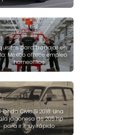
quisitos para trabajar en
la: México ofrece empleo
homeoffice
 Honda Civic Si 2018: Una
ala japonesa de 205 hp
para ir muy rápido