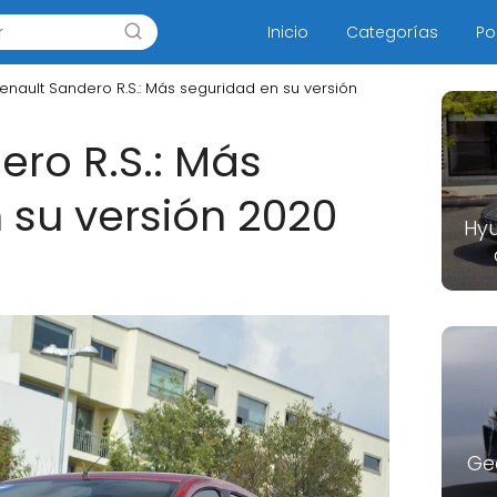
Inicio
Categorías
Po
enault Sandero R.S.: Más seguridad en su versión
ero R.S.: Más
 su versión 2020
Hyu
Ge