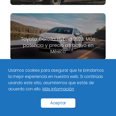
Toyota Corolla Hybrid 2023: Más
potencia y precio atractivo en
México
Usamos cookies para asegurar que te brindamos
la mejor experiencia en nuestra web. Si continúas
Meximotores
Pruebas De Coches
Potente motor y tecnología
usando este sitio, asumiremos que estás de
avanzada en el Cadillac Escalade 2021
acuerdo con ello.
Más información
Inicio
Categorías
Políticas de privacidad
Contacto
Aceptar